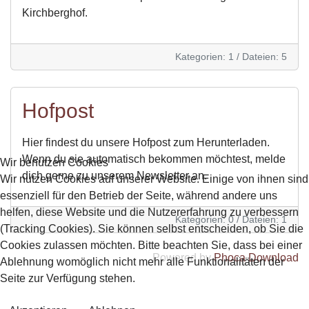
Kirchberghof.
Kategorien: 1
/
Dateien: 5
Hofpost
Hier findest du unsere Hofpost zum Herunterladen.
Wenn du sie automatisch bekommen möchtest, melde
Wir benutzen Cookies
dich gerne zu unserem Newsletter an.
Wir nutzen Cookies auf unserer Website. Einige von ihnen sind
essenziell für den Betrieb der Seite, während andere uns
helfen, diese Website und die Nutzererfahrung zu verbessern
Kategorien: 0
/
Dateien: 1
(Tracking Cookies). Sie können selbst entscheiden, ob Sie die
Cookies zulassen möchten. Bitte beachten Sie, dass bei einer
Powered by
Phoca Download
Ablehnung womöglich nicht mehr alle Funktionalitäten der
Seite zur Verfügung stehen.